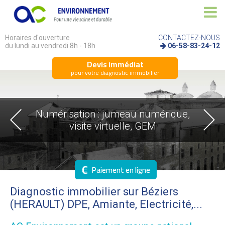
Horaires d'ouverture
CONTACTEZ-NOUS
du lundi au vendredi 8h - 18h
06-58-83-24-12
Devis immédiat
pour votre diagnostic immobilier
Numérisation : jumeau numérique,
visite virtuelle, GEM
€
Paiement en ligne
Diagnostic immobilier sur Béziers
(HERAULT) DPE, Amiante, Electricité,...